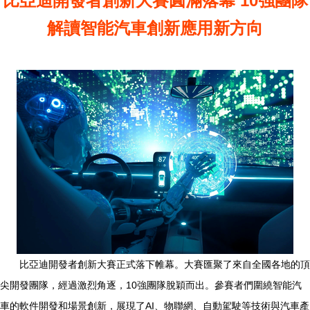
比亞迪開發者創新大賽圓滿落幕 10強團隊
解讀智能汽車創新應用新方向
比亞迪開發者創新大賽正式落下帷幕。大賽匯聚了來自全國各地的頂
尖開發團隊，經過激烈角逐，10強團隊脫穎而出。參賽者們圍繞智能汽
車的軟件開發和場景創新，展現了AI、物聯網、自動駕駛等技術與汽車產