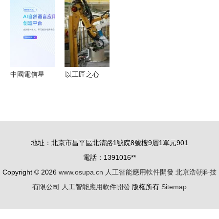
會推動人工
共筑開放智
10強團隊解
就“人工智
智能應用軟
能生態之路
讀智能汽車
能+”創新發
件開發發展
創新應用新
展新畫卷
方向
中國電信星
以工匠之心
辰軟件工廠
造車，以智
發布國內首
能之翼翱翔
款破局性AI
實體制造與
開發工具，
人工智能的
地址：北京市昌平區北清路1號院8號樓9層1單元901
開啟人工智
融合發展之
電話：1391016**
能應用軟件
路
Copyright © 2026
www.osupa.cn
人工智能應用軟件開發
北京浩朝科技
開發新篇章
有限公司
人工智能應用軟件開發
版權所有
Sitemap