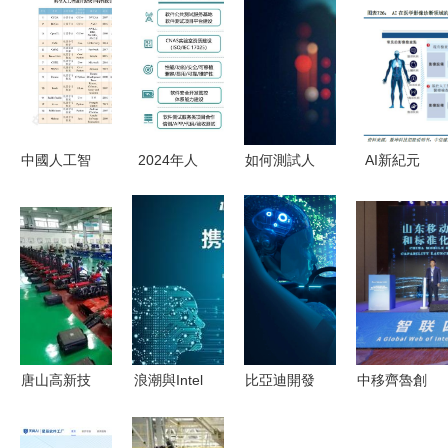
中國人工智
2024年人
如何測試人
AI新紀元
能開源軟件
工智能發展
工智能軟件
砥礪開疆智
現狀到底如
趨勢預測
人工智能應
火燎原——
何？附白皮
應用軟件的
用軟件開發
人工智能應
書全文解讀
融合與革新
指南
用發展趨勢
與展望
及展望（中
篇 應用軟
件開發）
唐山高新技
浪潮與Intel
比亞迪開發
中移齊魯創
術產業開發
攜手加速AI
者創新大賽
新院 以科
區管理委員
創新進程
圓滿落幕
技之筆，繪