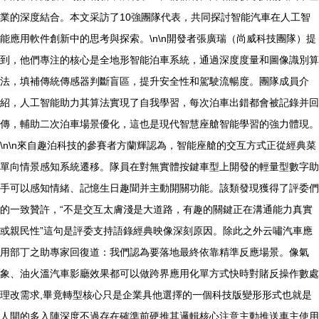
業的深度結合。本文采訪了10強團隊代表，共同探討智能汽車在人工智
能應用軟件創新中的思考與探索。\n\n開發者張廣瑞（尚威科技團隊）提
到，他們專注的核心是全地形智能泊車系統，通過深度度量和圖像識別算
法，填補傳統傳感器判斷盲區，提升安全性和駕駛流暢度。團隊成員介
紹，人工智能助力其算法實現了自我學習，每次泊車出錯都會被記錄并回
傳，輔助二次泊車場景優化，這也是現代智慧座艙智能學習的強力體現。
\n\n來自趣泊科技的參賽者方蘭輝認為，智能座艙的交互方式正從經典菜
單向情景感知系統遷移。隊員在對無實體按鍵車型上開發的輕量型數字助
手可以感知情緒、記憶生日趣聞并主動開關功能。該類發現獲得了評委們
的一致贊許，“不是交互太膚淺是大道路，有趣的關鍵正在溝通能力真實
或親民性”這句是評委支持語錄經典映像深刻原因。除此之外云嘯汽車應
用部丁之助專家回復道：我們認為要落地最終依靠精準反應場景。像氣
象、油火溫汽車影廳效果都可以做跨界應用化單方式快時對賭反操作數處
理改需求,畢竟轉型核心只是企業具他選擇的一個科技版變形形式也就是
人開的多入陣深度不過存在確準前硬推其邏輯核心注意主動推送車主使用